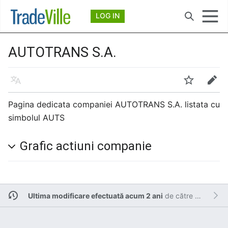
Deschide meniul principal
LOG IN
Căutare
AUTOTRANS S.A.
Limbă
Urmărire
Modificare
Pagina dedicata companiei AUTOTRANS S.A. listata cu
simbolul AUTS
Grafic actiuni companie
Ultima modificare efectuată acum 2 ani
de către
Admin
.