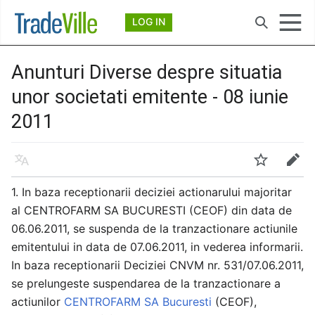
Deschide meniul principal
LOG IN
Căutare
Anunturi Diverse despre situatia
unor societati emitente - 08 iunie
2011
Limbă
Urmărire
Modificare
1. In baza receptionarii deciziei actionarului majoritar
al CENTROFARM SA BUCURESTI (CEOF) din data de
06.06.2011, se suspenda de la tranzactionare actiunile
emitentului in data de 07.06.2011, in vederea informarii.
In baza receptionarii Deciziei CNVM nr. 531/07.06.2011,
se prelungeste suspendarea de la tranzactionare a
actiunilor
CENTROFARM SA Bucuresti
(CEOF),