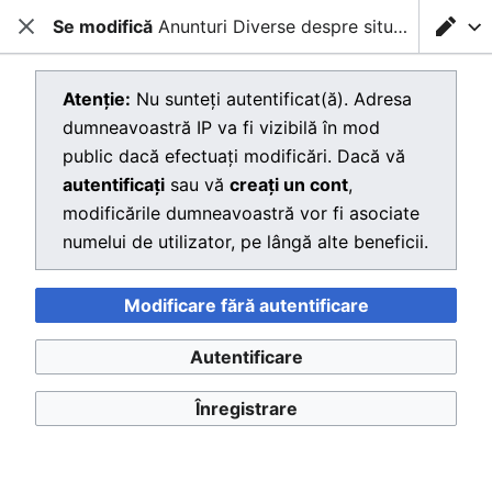
Se modifică
Anunturi Diverse despre situatia unor societati emitente - 31 octombrie 2008
Deschide meniul principal
LOG IN
Închidere
Căutare
Modificare „
Anunturi Diverse despre situatia unor societati
Atenție:
Nu sunteți autentificat(ă). Adresa
emitente - 31 octombrie 2008
”
dumneavoastră IP va fi vizibilă în mod
public dacă efectuați modificări. Dacă vă
Atenție:
Nu v-ați autentificat. Adresa
autentificați
sau vă
creați un cont
,
dumneavoastră IP va fi vizibilă în mod public
modificările dumneavoastră vor fi asociate
dacă efectuați modificări. Dacă vă
numelui de utilizator, pe lângă alte beneficii.
autentificați
sau vă
creați un cont
,
modificările dumneavoastră vor fi asociate
Modificare fără autentificare
numelui de utilizator, pe lângă alte beneficii.
Autentificare
Înregistrare