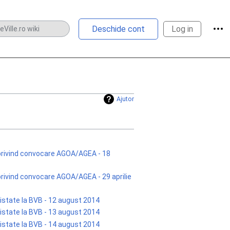
Unel
Deschide cont
Log in
Ajutor
privind convocare AGOA/AGEA - 18
rivind convocare AGOA/AGEA - 29 aprilie
listate la BVB - 12 august 2014
listate la BVB - 13 august 2014
listate la BVB - 14 august 2014