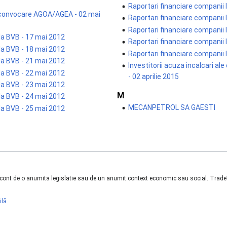
Raportari financiare companii 
d convocare AGOA/AGEA - 02 mai
Raportari financiare companii 
Raportari financiare companii 
 la BVB - 17 mai 2012
Raportari financiare companii 
 la BVB - 18 mai 2012
Raportari financiare companii 
 la BVB - 21 mai 2012
Investitorii acuza incalcari ale
 la BVB - 22 mai 2012
- 02 aprilie 2015
 la BVB - 23 mai 2012
M
 la BVB - 24 mai 2012
MECANPETROL SA GAESTI
 la BVB - 25 mai 2012
n cont de o anumita legislatie sau de un anumit context economic sau social. TradeVi
ilă