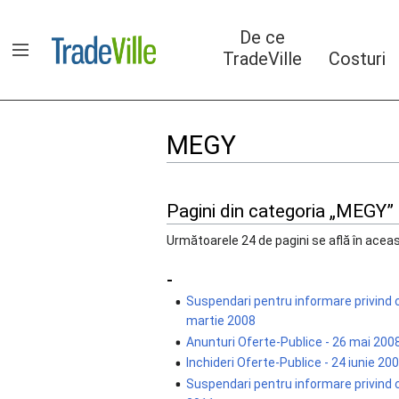
Sari
la
De ce
conținut
TradeVille
Costuri
Arată/ascunde bara laterală
MEGY
Pagini din categoria „MEGY”
Următoarele 24 de pagini se află în aceas
-
Suspendari pentru informare privin
martie 2008
Anunturi Oferte-Publice - 26 mai 200
Inchideri Oferte-Publice - 24 iunie 20
Suspendari pentru informare privind