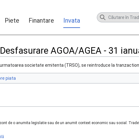
Piete
Finantare
Invata
 Desfasurare AGOA/AGEA - 31 ianu
A, urmatoarea societate emitenta (TRSO), se reintroduce la tranzactio
pre piata
n cont de o anumita legislatie sau de un anumit context economic sau social. TradeVi
ilă