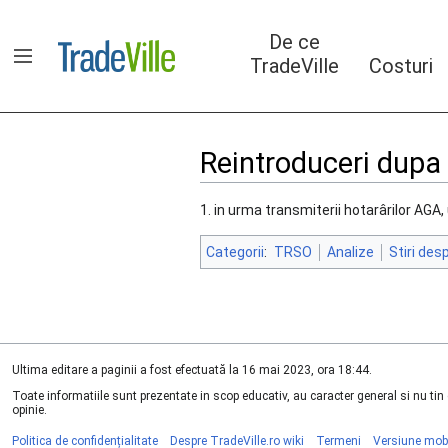
Sari
la
De ce
conținut
TradeVille
Costuri
Arată/ascunde bara laterală
Reintroduceri dupa
1. in urma transmiterii hotarârilor AG
Categorii
:
TRSO
Analize
Stiri des
Ultima editare a paginii a fost efectuată la 16 mai 2023, ora 18:44.
Toate informatiile sunt prezentate in scop educativ, au caracter general si nu ti
opinie.
Politica de confidențialitate
Despre TradeVille.ro wiki
Termeni
Versiune mob