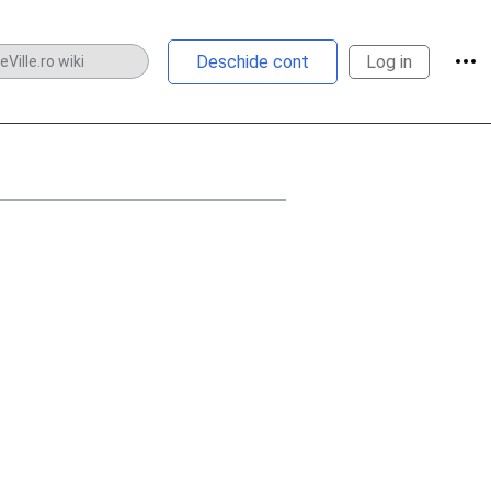
Unel
Deschide cont
Log in