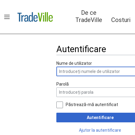
Sari
la
De ce
conținut
TradeVille
Costuri
Arată/ascunde bara laterală
Autentificare
Nume de utilizator
Parolă
Păstrează-mă autentificat
Autentificare
Ajutor la autentificare