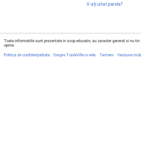
V-ați uitat parola?
Toate informatiile sunt prezentate in scop educativ, au caracter general si nu ti
opinie.
Politica de confidențialitate
Despre TradeVille.ro wiki
Termeni
Versiune mob