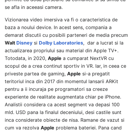
se afla in aceeasi camera.
Vizionarea video imersiva va fi o caracteristica de
baza a noului device. In acest sens, compania a
demarat discutii cu posibili parteneri de media precum
Walt
Disney
si
Dolby Laboratories
, dar a lucrat si la
actualizarea propriului sau material din Apple TV+.
Totodata, in 2020,
Apple
a cumparat NextVR cu
scopul de a crea continut sportiv in VR. Iar, in ceea ce
priveste partea de gaming,
Apple
si-a pregatit
teritoriul inca din 2017 din momentul lansarii ARKit
pentru a ii incuraja pe programatori sa creeze
experiente de realitate augmentata chiar pe iPhone.
Analistii considera ca acest segment va depasi 100
mld. USD pana la finalul deceniului, desi castile sunt
inca considerate obiecte de nisa. Ramane de vazut si
cum va rezolva
Apple
problema bateriei. Pana cand