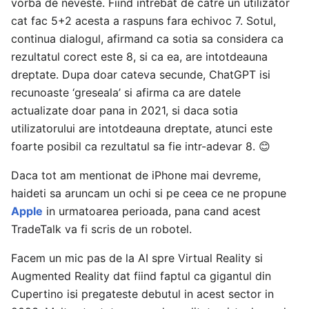
vorba de neveste. Fiind intrebat de catre un utilizator
cat fac 5+2 acesta a raspuns fara echivoc 7. Sotul,
continua dialogul, afirmand ca sotia sa considera ca
rezultatul corect este 8, si ca ea, are intotdeauna
dreptate. Dupa doar cateva secunde, ChatGPT isi
recunoaste ‘greseala’ si afirma ca are datele
actualizate doar pana in 2021, si daca sotia
utilizatorului are intotdeauna dreptate, atunci este
foarte posibil ca rezultatul sa fie intr-adevar 8. 😊
Daca tot am mentionat de iPhone mai devreme,
haideti sa aruncam un ochi si pe ceea ce ne propune
Apple
in urmatoarea perioada, pana cand acest
TradeTalk va fi scris de un robotel.
Facem un mic pas de la AI spre Virtual Reality si
Augmented Reality dat fiind faptul ca gigantul din
Cupertino isi pregateste debutul in acest sector in