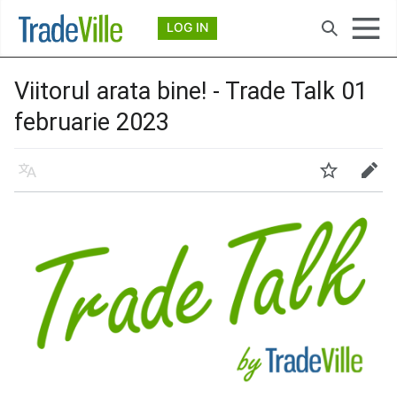
Deschide meniul principal
LOG IN
Căutare
Viitorul arata bine! - Trade Talk 01
februarie 2023
Limbă
Urmărire
Modificare