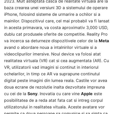
2023. Mult asteptata casca de realitate virtuala are la
baza crearea unei versiuni 3D a sistemului de operare
iPhone, folosind sisteme de urmarire a ochilor si a
mainilor. Dispozitivul care, cel mai probabil va fi lansat
in acesta primavara, va costa aproximativ 3,000 USD,
dublu cat produsele oferite de competitie. Reality Pro
va incerca sa deturneze dispozitivele celor de la
Meta
avand o abordare noua a intalnirilor virtuale si a
videoclipurilor imersive. Noul device va folosi atat
realitatea virtuala (VR) cat si cea augmentata (AR). Cu
VR, utilizatorii vad imagini si continut in interiorul
ochelarilor, in timp ce AR va suprapune continutul
digital peste imagini din lumea reala. Castile vor avea
doua ecrane de rezolutie inalta dezvoltate impreuna
cu cei de la
Sony
. Inovatia cu care vine
Apple
este
posibilitatea de a reda atat fata cat si intreg corpul
utilizatorului in realitatea vituala. Aceste avatare vor
permite ca doua persoane sa comunice si sa simta ca