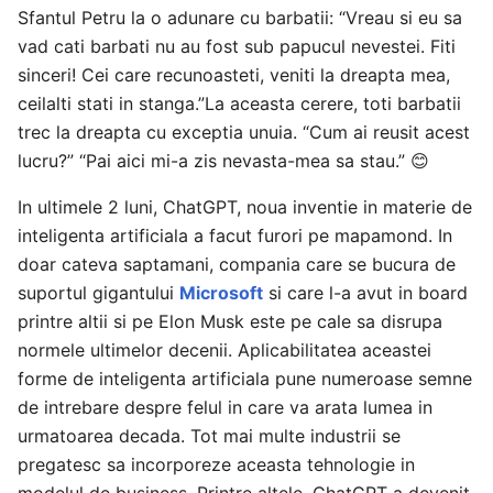
Sfantul Petru la o adunare cu barbatii: “Vreau si eu sa
vad cati barbati nu au fost sub papucul nevestei. Fiti
sinceri! Cei care recunoasteti, veniti la dreapta mea,
ceilalti stati in stanga.”La aceasta cerere, toti barbatii
trec la dreapta cu exceptia unuia. “Cum ai reusit acest
lucru?” “Pai aici mi-a zis nevasta-mea sa stau.” 😊
In ultimele 2 luni, ChatGPT, noua inventie in materie de
inteligenta artificiala a facut furori pe mapamond. In
doar cateva saptamani, compania care se bucura de
suportul gigantului
Microsoft
si care l-a avut in board
printre altii si pe Elon Musk este pe cale sa disrupa
normele ultimelor decenii. Aplicabilitatea aceastei
forme de inteligenta artificiala pune numeroase semne
de intrebare despre felul in care va arata lumea in
urmatoarea decada. Tot mai multe industrii se
pregatesc sa incorporeze aceasta tehnologie in