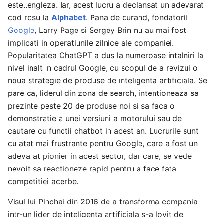
este..engleza. Iar, acest lucru a declansat un adevarat
cod rosu la
Alphabet
. Pana de curand, fondatorii
Google
, Larry Page si Sergey Brin nu au mai fost
implicati in operatiunile zilnice ale companiei.
Popularitatea ChatGPT a dus la numeroase intalniri la
nivel inalt in cadrul Google, cu scopul de a revizui o
noua strategie de produse de inteligenta artificiala. Se
pare ca, liderul din zona de search, intentioneaza sa
prezinte peste 20 de produse noi si sa faca o
demonstratie a unei versiuni a motorului sau de
cautare cu functii chatbot in acest an. Lucrurile sunt
cu atat mai frustrante pentru Google, care a fost un
adevarat pionier in acest sector, dar care, se vede
nevoit sa reactioneze rapid pentru a face fata
competitiei acerbe.
Visul lui Pinchai din 2016 de a transforma compania
intr-un lider de inteligenta artificiala s-a lovit de