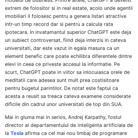
modelul de business. Printre altele, ChatGPT a devenit
extrem de folositor si in real estate, acolo unde agentii
imobiliari il folosesc pentru a genera listari atractive
intr-un timp record dar si pentru a calcula rata
ipotecara. In invatamantul superior ChatGPT este deja
un subiect controversat, fiind deja interzis in cateva
universitati, dar este vazut in egala masura ca un
element benefic care poate echilibra diferentele dintre
elevi in ceea ce priveste accesul la informatie. Pe
scurt, ChatGPT poate in viitor sa inlocuiasca orele de
meditatii care adesea sunt mult prea costisitoare
pentru bugetul parintilor. De notat este faptul ca
acesta a reusit sa treaca cateva examene considerate
dificile din cadrul unor universitati de top din SUA.
Mai in gluma mai in serios, Andrej Karpathy, fostul
director al departamentului de inteligenta artificiala de
la
Tesla
afirma ca cel mai nou limbaj de programare