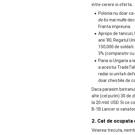
intre cerere si oferta…
Polonia nu doar ca-
de 6x mai multe
deca
Franta impreuna.
Apropo de tancuri,
anii '80, Regatul U
150,000 de soldati.
3% (comparativ cu 5
Pana si Ungaria a i
a acestui TradeTal
radar si unitati d
doar chestiile de ca
Daca parasim batranul 
alte (cel putin) 30 de 
la 20 mld. USD. Si ce 
B-1B Lancer si vanatori
2. Cat de ocupata 
Vinerea trecuta, nemti