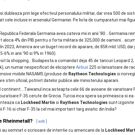
si dubleaza prin lege efectivul personalului militar, dar vrea 500 de s
t cele incluse in arsenalul Germaniei. Pe lista de cumparaturi mai fig
 Republica Federala Germania avea cateva mii in anii '80… Germania rei
nit aloca 4% din PIB pentru o forta militara de 325,000 de oameni... a
 In 2023, America are un buget record de aparare, de 858 mld. USD, dar p
-6% in anii '90 si 9% in 1960).
esit la shopping... Budapesta a comandat deja 45 de tancuri Leopard 2,
k), un numar nespecificat de elicoptere
Airbus
225 si lansatoare de ra
efensive mobile NASAMS (produse de
Raytheon Technologies
si norveg
re stim oficial, potrivit datelor publice ale ministerului apararii.
continent... Taiwanul inca asteapta cele 66 de avioane de vanatoare F
zburatoare F-35 cerute de Grecia. Turcia inca spera sa primeasca si ea 
conteaza ca
Lockheed Martin
si
Raytheon Technologies
sunt izgonite
i F-16 si chiar F-35 la cel mai important targ aviatic din India?
e Rheinmetall?
[
edit
]
i au semnat o scrisoare de intentie cu americanii de la
Lockheed Mart