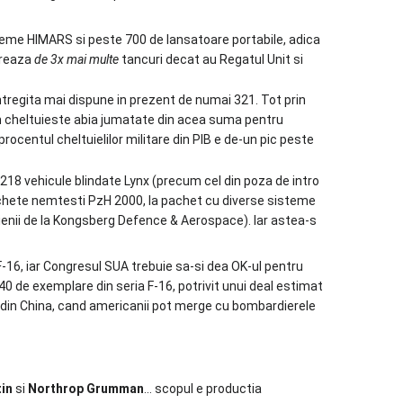
isteme HIMARS si peste 700 de lansatoare portabile, adica
ureaza
de 3x mai multe
tancuri decat au Regatul Unit si
ntregita mai dispune in prezent de numai 321. Tot prin
cum cheltuieste abia jumatate din acea suma pentru
rocentul cheltuielilor militare din PIB e de-un pic peste
 218 vehicule blindate Lynx (precum cel din poza de intro
chete nemtesti PzH 2000, la pachet cu diverse sisteme
ienii de la Kongsberg Defence & Aerospace). Iar astea-s
-16, iar Congresul SUA trebuie sa-si dea OK-ul pentru
40 de exemplare din seria F-16, potrivit unui deal estimat
 din China, cand americanii pot merge cu bombardierele
in
si
Northrop Grumman
… scopul e productia