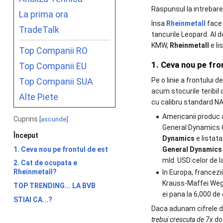
Raspunsul la intrebare
La prima ora
Insa
Rheinmetall
face 
TradeTalk
tancurile Leopard. Al d
KMW,
Rheinmetall
e li
Top Companii RO
1. Ceva nou pe fro
Top Companii EU
Top Companii SUA
Pe o linie a frontului d
acum stocurile teribil
Alte Piete
cu calibru standard N
Americanii produc 
Cuprins
ascunde
General Dynamics 
Început
Dynamics
e listata
1. Ceva nou pe frontul de est
General Dynamics
mld. USD celor de l
2. Cat de ocupata e
Rheinmetall?
In Europa, francez
Krauss-Maffei Weg
TOP TRENDING... LA BVB
ei pana la 6,000 de
STIAI CA...?
Daca adunam cifrele de
trebui crescuta de 7x
doa