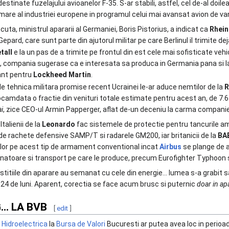
tinate fuzelajului avioanelor F-35. S-ar stabili, astfel, cel de-al doilea
i mare al industriei europene in programul celui mai avansat avion de v
ta, ministrul apararii al Germaniei, Boris Pistorius, a indicat ca
Rhein
 Gepard, care sunt parte din ajutorul militar pe care Berlinul il trimite dej
tall
e la un pas de a trimite pe frontul din est cele mai sofisticate vehi
ie, compania sugerase ca e interesata sa produca in Germania pana si 
ant pentru
Lockheed Martin
.
 de tehnica militara promise recent Ucrainei le-ar aduce nemtilor de la
R
amdata o fractie din venituri totale estimate pentru acest an, de 7.6
ai
, zice CEO-ul Armin Papperger, aflat de-un deceniu la carma companiei
. Italienii de la
Leonardo
fac sistemele de protectie pentru tancurile a
e rachete defensive SAMP/T si radarele GM200, iar britanicii de la
BA
ilor pe acest tip de armament conventional incat
Airbus
se plange de a
anatoare si transport pe care le produce, precum Eurofighter Typhoon 
estitiile din aparare au semanat cu cele din energie... lumea s-a grabit
4 de luni. Aparent, corectia se face acum brusc si puternic
doar in ap
.. LA BVB
[
edit
]
a
Hidroelectrica
la
Bursa de Valori
Bucuresti ar putea avea loc in perioada