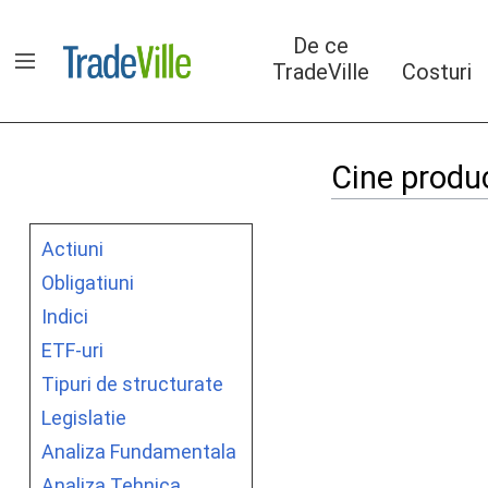
Sari
la
De ce
conținut
TradeVille
Costuri
Arată/ascunde bara laterală
Cine produc
Actiuni
Obligatiuni
Indici
ETF-uri
Tipuri de structurate
Legislatie
Analiza Fundamentala
Analiza Tehnica