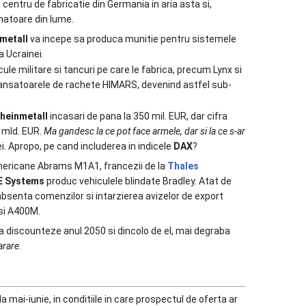
 centru de fabricatie din Germania in aria asta si,
anatoare din lume.
metall
va incepe sa produca munitie pentru sistemele
a Ucrainei.
cule militare si tancuri pe care le fabrica, precum Lynx si
lansatoarele de rachete HIMARS, devenind astfel sub-
heinmetall
incasari de pana la 350 mil. EUR, dar cifra
 mld. EUR.
Ma gandesc la ce pot face armele, dar si la ce s-ar
. Apropo, pe cand includerea in indicele
DAX
?
mericane Abrams M1A1, francezii de la
Thales
E Systems
produc vehiculele blindate Bradley. Atat de
bsenta comenzilor si intarzierea avizelor de export
si A400M.
 sa discounteze anul 2050 si dincolo de el, mai degraba
arare
.
 mai-iunie, in conditiile in care prospectul de oferta ar