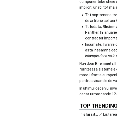
componentelor cheie des
implicit, un rol tot ma
Tot saptamana trecu
de artilerie sol-aer
Totodata,
Rheinme
Panther. In ianuar
contractor import
Insumate, livrarile
asta inseamna deoc
intampla daca nu le 
Nu-i doar
Rheinmetall
furnizeaza sistemele d
mare-i fixatia europen
pentru avioanele de v
In ultimul deceniu, inv
decat urmatoarele 12-2
TOP TRENDING.
In sfarsit…
📌 Listare