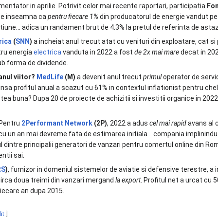
mentator in aprilie. Potrivit celor mai recente raportari, participatia
Fon
 ce inseamna ca
pentru fiecare 1%
din producatorul de energie vandut pe 
iune… adica un randament brut de 4.3% la pretul de referinta de asta
rica
(
SNN
)
a incheiat anul trecut atat cu venituri din exploatare, cat si
tru energia
electrica
vanduta in 2022 a fost
de 2x mai mare
decat in 202
sub forma de dividende.
anul viitor?
MedLife
(M)
a devenit anul trecut
primul
operator de servic
insa profitul anual a scazut cu 61% in contextul inflationist pentru che
stea buna? Dupa 20 de proiecte de achizitii si investitii organice in 202
Pentru
2Performant Network
(2P)
, 2022 a adus
cel mai rapid
avans al c
 cu un an mai devreme fata de estimarea initiala… compania implinindu-
 dintre principalii generatori de vanzari pentru comertul online din R
ntii sai.
RS
)
, furnizor in domeniul sistemelor de aviatie si defensive terestre, a 
circa doua treimi din vanzari mergand
la export
. Profitul net a urcat cu
 fiecare an dupa 2015.
it
]