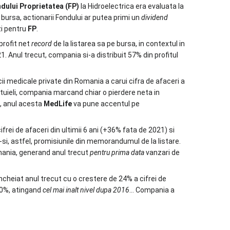
dului Proprietatea (FP)
la Hidroelectrica era evaluata la
bursa, actionarii Fondului ar putea primi un
dividend
zi pentru
FP
.
 profit net
record
de la listarea sa pe bursa, in contextul in
1. Anul trecut, compania si-a distribuit 57% din profitul
ii medicale private din Romania a carui cifra de afaceri a
ltuieli, compania marcand chiar o pierdere neta in
2, anul acesta
MedLife
va pune accentul pe
ifrei de afaceri din ultimii 6 ani (+36% fata de 2021) si
si, astfel, promisiunile din memorandumul de la listare.
omania, generand anul trecut
pentru prima data
vanzari de
incheiat anul trecut cu o crestere de 24% a cifrei de
 50%, atingand
cel mai inalt nivel dupa 2016
… Compania a