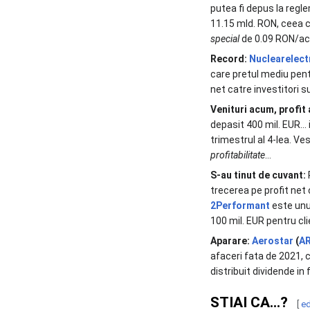
putea fi depus la regle
11.15 mld. RON, ceea
special
de 0.09 RON/act
Record:
Nuclearelect
care pretul mediu pen
net catre investitori 
Venituri acum, profit 
depasit 400 mil. EUR… 
trimestrul al 4-lea. Ve
profitabilitate
…
S-au tinut de cuvant:
trecerea pe profit net
2Performant
este unul
100 mil. EUR pentru clie
Aparare:
Aerostar
(
A
afaceri fata de 2021, 
distribuit dividende in
STIAI CA...?
[
ed