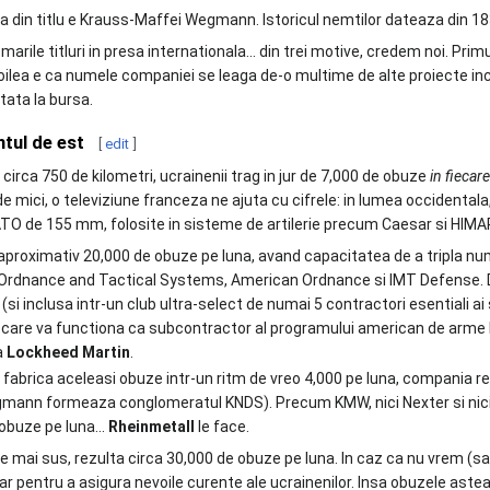
a din titlu e Krauss-Maffei Wegmann. Istoricul nemtilor dateaza din 1
marile titluri in presa internationala... din trei motive, credem noi. Pr
oilea e ca numele companiei se leaga de-o multime de alte proiecte incred
stata la bursa.
ntul de est
[
edit
]
e circa 750 de kilometri, ucrainenii trag in jur de 7,000 de obuze
in fiecare
 de mici, o televiziune franceza ne ajuta cu cifrele: in lumea occidenta
ATO de 155 mm, folosite in sisteme de artilerie precum Caesar si HIMA
aproximativ 20,000 de obuze pe luna, avand capacitatea de a tripla num
Ordnance and Tactical Systems, American Ordnance si IMT Defense. 
 (si inclusa intr-un club ultra-select de numai 5 contractori esentiali 
care va functiona ca subcontractor al programului american de arme hi
a
Lockheed Martin
.
ii fabrica aceleasi obuze intr-un ritm de vreo 4,000 pe luna, compania
mann formeaza conglomeratul KNDS). Precum KMW, nici Nexter si nici
 obuze pe luna...
Rheinmetall
le face.
 mai sus, rezulta circa 30,000 de obuze pe luna. In caz ca nu vrem (
r pentru a asigura nevoile curente ale ucrainenilor. Insa obuzele astea