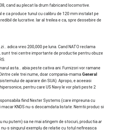
838, cand au plecat la drum fabricand locomotive.
imul e ca produce tunul cu calibru de 120 mm instalat pe
ibil de lucrative. Iar al treilea e ca, spre deosebire de
 zi
... adica vreo 200,000 pe luna. Cand NATO reclama
la, sunt trei centre importante de productie pentru obuze
RS.
arul asta… abia peste cativa ani. Furnizori vor ramane
Dintre cele trei nume, doar compania-mama
General
ai sistemului de aparare din SUA). Apropo, e aceeasi
personice, pentru care US Navy le vor plati peste 2
 responsabila fiind Nexter Systems (care impreuna cu
 macar KNDS nu-s deocamdata listate. Nemtii produc si
sau nu putem) sa ne mai atingem de stocuri, productia
ar
 nu-s singurul exemplu de relatie cu totul nefireasca